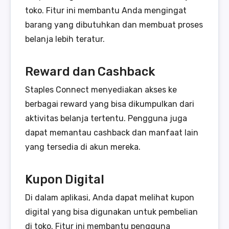
toko. Fitur ini membantu Anda mengingat
barang yang dibutuhkan dan membuat proses
belanja lebih teratur.
Reward dan Cashback
Staples Connect menyediakan akses ke
berbagai reward yang bisa dikumpulkan dari
aktivitas belanja tertentu. Pengguna juga
dapat memantau cashback dan manfaat lain
yang tersedia di akun mereka.
Kupon Digital
Di dalam aplikasi, Anda dapat melihat kupon
digital yang bisa digunakan untuk pembelian
di toko. Fitur ini membantu pengguna