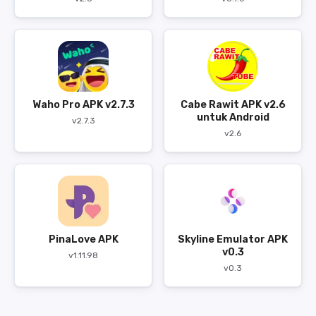
Waho Pro APK v2.7.3
Cabe Rawit APK v2.6
untuk Android
v2.7.3
v2.6
PinaLove APK
Skyline Emulator APK
v0.3
v1.11.98
v0.3