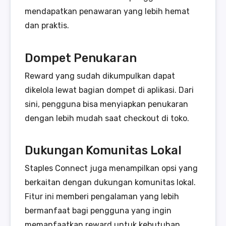
mendapatkan penawaran yang lebih hemat
dan praktis.
Dompet Penukaran
Reward yang sudah dikumpulkan dapat
dikelola lewat bagian dompet di aplikasi. Dari
sini, pengguna bisa menyiapkan penukaran
dengan lebih mudah saat checkout di toko.
Dukungan Komunitas Lokal
Staples Connect juga menampilkan opsi yang
berkaitan dengan dukungan komunitas lokal.
Fitur ini memberi pengalaman yang lebih
bermanfaat bagi pengguna yang ingin
memanfaatkan reward untuk kebutuhan