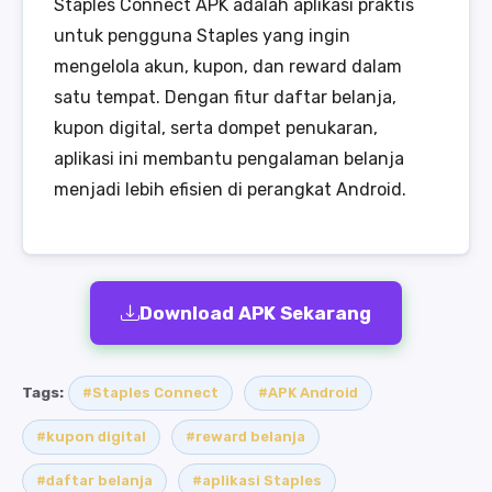
Staples Connect APK adalah aplikasi praktis
untuk pengguna Staples yang ingin
mengelola akun, kupon, dan reward dalam
satu tempat. Dengan fitur daftar belanja,
kupon digital, serta dompet penukaran,
aplikasi ini membantu pengalaman belanja
menjadi lebih efisien di perangkat Android.
Download APK Sekarang
Tags:
#Staples Connect
#APK Android
#kupon digital
#reward belanja
#daftar belanja
#aplikasi Staples