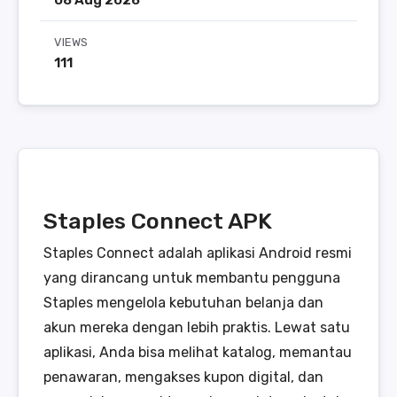
08 Aug 2026
VIEWS
111
Staples Connect APK
Staples Connect adalah aplikasi Android resmi
yang dirancang untuk membantu pengguna
Staples mengelola kebutuhan belanja dan
akun mereka dengan lebih praktis. Lewat satu
aplikasi, Anda bisa melihat katalog, memantau
penawaran, mengakses kupon digital, dan