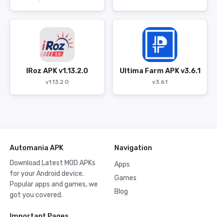
IRoz APK v1.13.2.0
Ultima Farm APK v3.6.1
v1.13.2.0
v3.6.1
Automania APK
Navigation
Download Latest MOD APKs
Apps
for your Android device.
Games
Popular apps and games, we
Blog
got you covered.
Important Pages