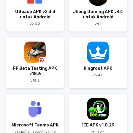
GSpace APK v2.3.3
Jhong Gaming APK v44
untuk Android
untuk Android
v2.3.3
v44
FF Beta Testing APK
Kingroot APK
v18.6
v5.4.0
v18.6
Microsoft Teams APK
1EE APK v1.0.29
v1416/1.0.0.2026074102
v1.0.29