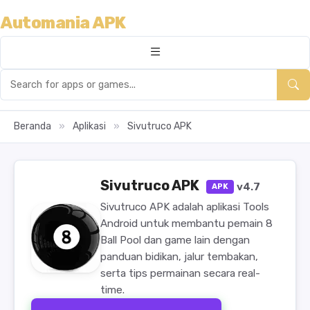
Automania APK
Beranda
»
Aplikasi
»
Sivutruco APK
Sivutruco APK
v4.7
APK
Sivutruco APK adalah aplikasi Tools
Android untuk membantu pemain 8
Ball Pool dan game lain dengan
panduan bidikan, jalur tembakan,
serta tips permainan secara real-
time.