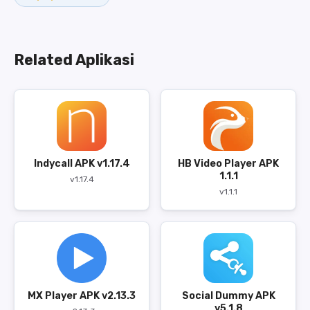
Related Aplikasi
Indycall APK v1.17.4
HB Video Player APK
1.1.1
v1.17.4
v1.1.1
MX Player APK v2.13.3
Social Dummy APK
v5.1.8