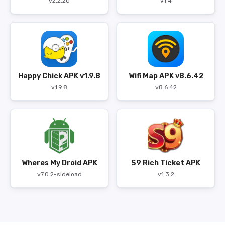
v2.2.20
v1.4
Happy Chick APK v1.9.8
Wifi Map APK v8.6.42
v1.9.8
v8.6.42
Wheres My Droid APK
S9 Rich Ticket APK
v7.0.2-sideload
v1.3.2