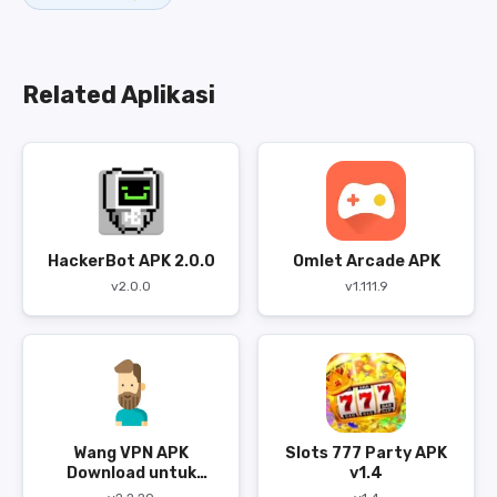
Related Aplikasi
HackerBot APK 2.0.0
Omlet Arcade APK
v2.0.0
v1.111.9
Wang VPN APK
Slots 777 Party APK
Download untuk
v1.4
Android