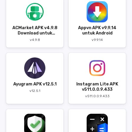
ACMarket APK v4.9.8
Appvn APK v9.9.14
Download untuk
untuk Android
Android
v4.9.8
v9.9.14
Ayugram APK v12.5.1
Instagram Lite APK
v511.0.0.9.433
v12.5.1
v511.0.0.9.433