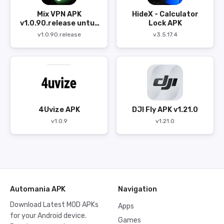
Mix VPN APK
HideX - Calculator
v1.0.90.release untuk
Lock APK
Android
v1.0.90.release
v3.5.17.4
4Uvize APK
DJI Fly APK v1.21.0
v1.0.9
v1.21.0
Automania APK
Navigation
Download Latest MOD APKs
Apps
for your Android device.
Games