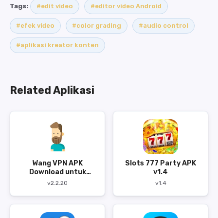
Tags:
#edit video
#editor video Android
#efek video
#color grading
#audio control
#aplikasi kreator konten
Related Aplikasi
Wang VPN APK
Slots 777 Party APK
Download untuk
v1.4
Android
v2.2.20
v1.4