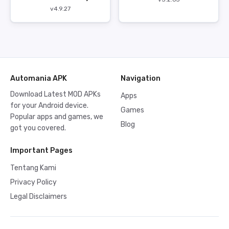
Mengganggu
v4.9.27
Automania APK
Navigation
Download Latest MOD APKs
Apps
for your Android device.
Games
Popular apps and games, we
Blog
got you covered.
Important Pages
Tentang Kami
Privacy Policy
Legal Disclaimers