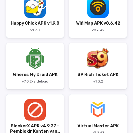
Happy Chick APK v1.9.8
Wifi Map APK v8.6.42
v1.9.8
v8.6.42
Wheres My Droid APK
S9 Rich Ticket APK
v7.0.2-sideload
v1.3.2
BlockerX APK v4.9.27 –
Virtual Master APK
Pemblokir Konten yang
v3.2.63