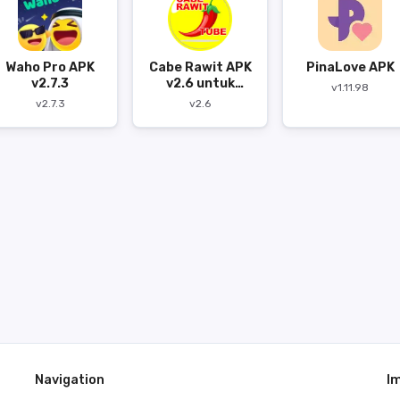
Waho Pro APK
Cabe Rawit APK
PinaLove APK
v2.7.3
v2.6 untuk
v1.11.98
Android
v2.7.3
v2.6
Navigation
I