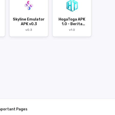
Skyline Emulator
HogaToga APK
APK v0.3
1.0 - Berita
Teknologi
v0.3
v1.0
Terbaru
mportant Pages