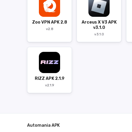
Zoo VPN APK 2.8
Arceus X V3 APK
v3.1.0
v2.8
v3.1.0
RIZZ APK 2.1.9
v2.1.9
Automania APK