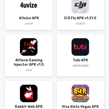
4Uvize APK
DJI Fly APK v1.21.0
v1.0.9
v1.21.0
Altlove Gaming
Tubi APK
Injector APK v1.0
v10.17.5000
v1.0
Rabbit Web APK
Viva Slots Vegas APK