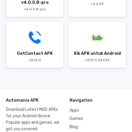
v4.0.0.8-pro
v3.6.09
v4.0.0.8-pro
GetContact APK
Kik APK untuk Android
v8.14.0
v17.11.3.34339
Automania APK
Navigation
Download Latest MOD APKs
Apps
for your Android device.
Games
Popular apps and games, we
Blog
got you covered.