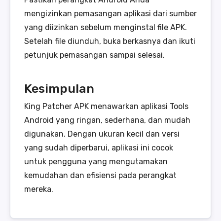
mengizinkan pemasangan aplikasi dari sumber
yang diizinkan sebelum menginstal file APK.
Setelah file diunduh, buka berkasnya dan ikuti
petunjuk pemasangan sampai selesai.
Kesimpulan
King Patcher APK menawarkan aplikasi Tools
Android yang ringan, sederhana, dan mudah
digunakan. Dengan ukuran kecil dan versi
yang sudah diperbarui, aplikasi ini cocok
untuk pengguna yang mengutamakan
kemudahan dan efisiensi pada perangkat
mereka.