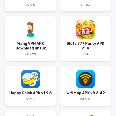
v2.0.0
v1.111.9
Wang VPN APK
Slots 777 Party APK
Download untuk
v1.4
Android
v2.2.20
v1.4
Happy Chick APK v1.9.8
Wifi Map APK v8.6.42
v1.9.8
v8.6.42