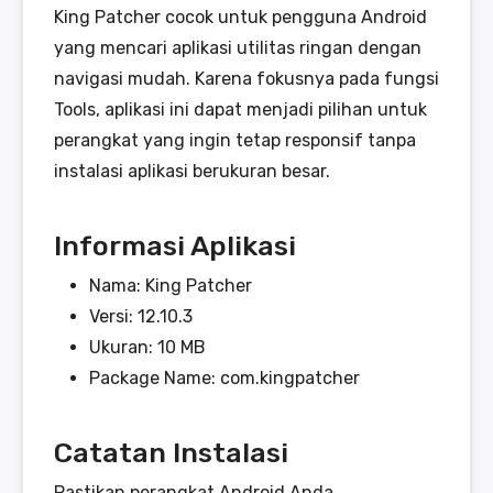
King Patcher cocok untuk pengguna Android
yang mencari aplikasi utilitas ringan dengan
navigasi mudah. Karena fokusnya pada fungsi
Tools, aplikasi ini dapat menjadi pilihan untuk
perangkat yang ingin tetap responsif tanpa
instalasi aplikasi berukuran besar.
Informasi Aplikasi
Nama: King Patcher
Versi: 12.10.3
Ukuran: 10 MB
Package Name: com.kingpatcher
Catatan Instalasi
Pastikan perangkat Android Anda