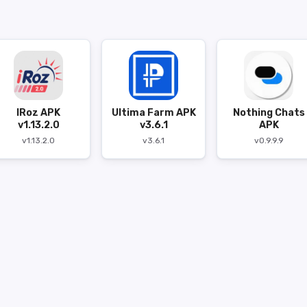
IRoz APK
Ultima Farm APK
Nothing Chats
v1.13.2.0
v3.6.1
APK
v1.13.2.0
v3.6.1
v0.9.9.9