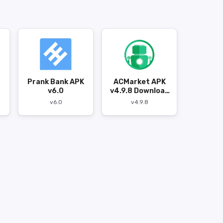
Prank Bank APK
ACMarket APK
v6.0
v4.9.8 Download
untuk Android
v6.0
v4.9.8