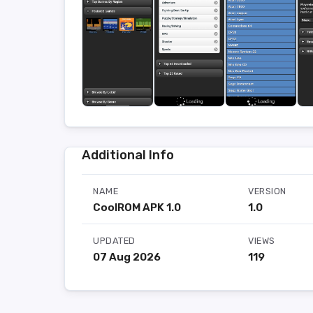
Additional Info
NAME
VERSION
CoolROM APK 1.0
1.0
UPDATED
VIEWS
07 Aug 2026
119