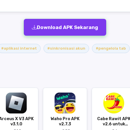
Download APK Sekarang
#aplikasi internet
#sinkronisasi akun
#pengelola tab
Arceus X V3 APK
Waho Pro APK
Cabe Rawit AP
v3.1.0
v2.7.3
v2.6 untuk
Android