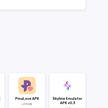
K
PinaLove APK
Skyline Emulator
APK v0.3
v1.11.98