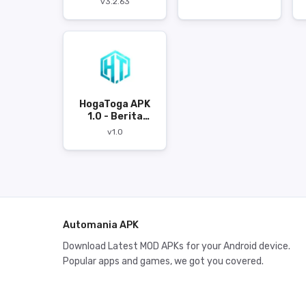
v3.2.63
HogaToga APK
1.0 - Berita
Teknologi
v1.0
Terbaru
Automania APK
Download Latest MOD APKs for your Android device.
Popular apps and games, we got you covered.