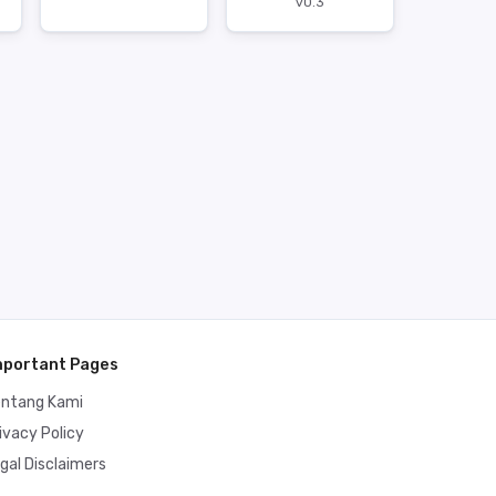
v0.3
mportant Pages
entang Kami
ivacy Policy
gal Disclaimers