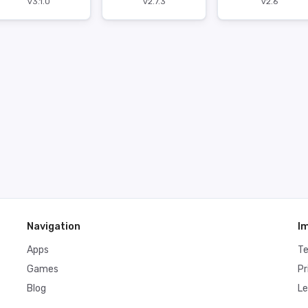
v3.1.0
v2.7.3
v2.6
Navigation
I
Apps
T
Games
Pr
Blog
Le