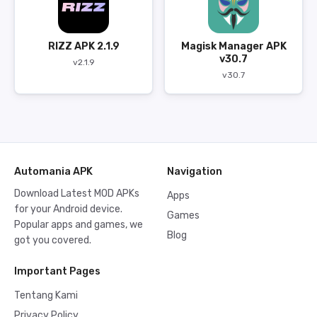
RIZZ APK 2.1.9
Magisk Manager APK
v30.7
v2.1.9
v30.7
Automania APK
Navigation
Download Latest MOD APKs
Apps
for your Android device.
Games
Popular apps and games, we
Blog
got you covered.
Important Pages
Tentang Kami
Privacy Policy