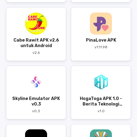
Cabe Rawit APK v2.6
PinaLove APK
untuk Android
v1.11.98
v2.6
Skyline Emulator APK
HogaToga APK 1.0 -
v0.3
Berita Teknologi
Terbaru
v0.3
v1.0