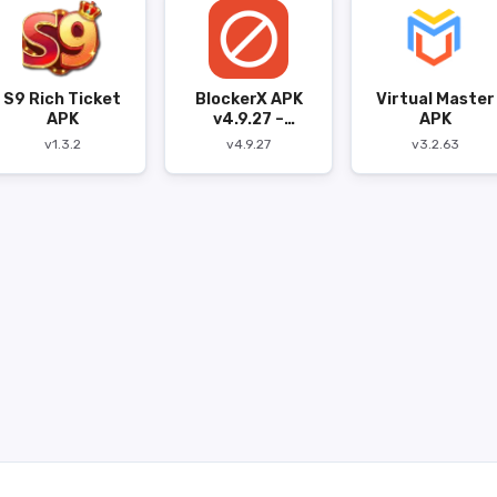
S9 Rich Ticket
BlockerX APK
Virtual Master
APK
v4.9.27 –
APK
Pemblokir
v1.3.2
v4.9.27
v3.2.63
Konten yang
Mengganggu