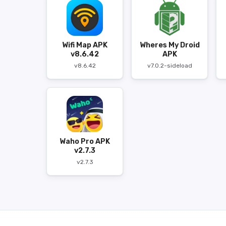
Wifi Map APK
Wheres My Droid
v8.6.42
APK
v8.6.42
v7.0.2-sideload
Waho Pro APK
v2.7.3
v2.7.3