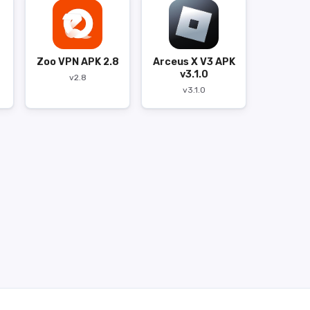
Zoo VPN APK 2.8
Arceus X V3 APK
v3.1.0
v2.8
v3.1.0