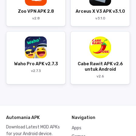
Zoo VPN APK 2.8
Arceus X V3 APK v3.1.0
v2.8
v3.1.0
Waho Pro APK v2.7.3
Cabe Rawit APK v2.6
untuk Android
v2.7.3
v2.6
Automania APK
Navigation
Download Latest MOD APKs
Apps
for your Android device.