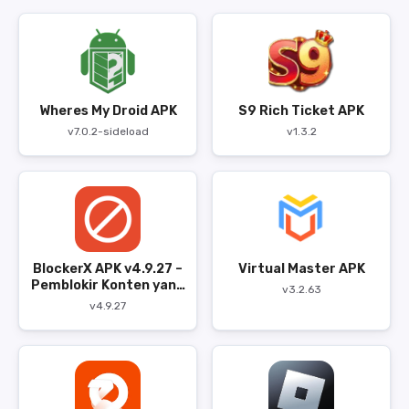
Wheres My Droid APK
S9 Rich Ticket APK
v7.0.2-sideload
v1.3.2
BlockerX APK v4.9.27 –
Virtual Master APK
Pemblokir Konten yang
v3.2.63
Mengganggu
v4.9.27