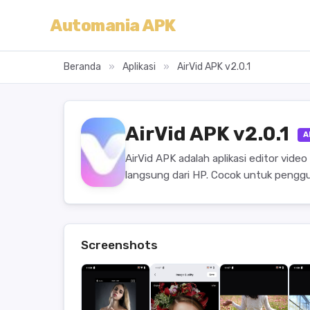
Automania APK
Beranda
»
Aplikasi
»
AirVid APK v2.0.1
AirVid APK v2.0.1
A
AirVid APK adalah aplikasi editor vi
langsung dari HP. Cocok untuk penggu
Screenshots