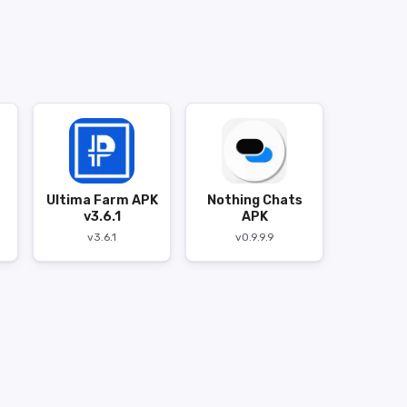
Ultima Farm APK
Nothing Chats
v3.6.1
APK
v3.6.1
v0.9.9.9