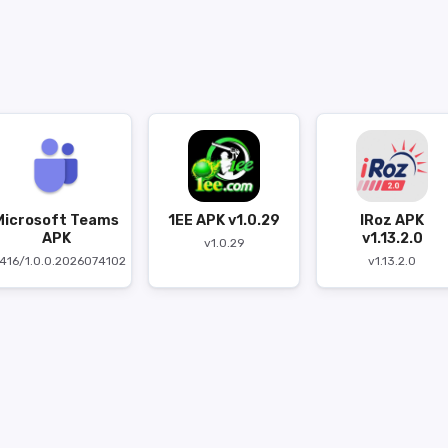
Microsoft Teams
1EE APK v1.0.29
IRoz APK
APK
v1.13.2.0
v1.0.29
416/1.0.0.2026074102
v1.13.2.0