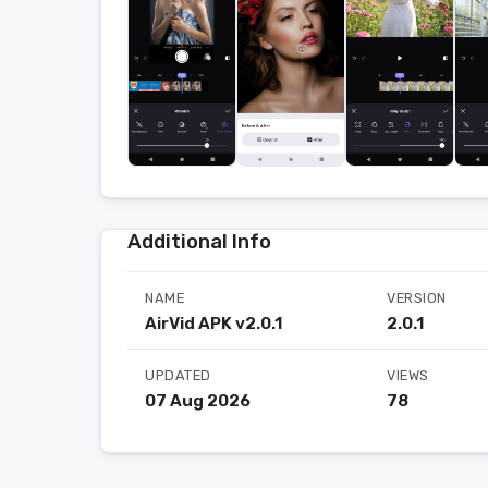
Additional Info
NAME
VERSION
AirVid APK v2.0.1
2.0.1
UPDATED
VIEWS
07 Aug 2026
78